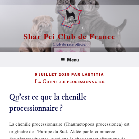
Aller
au
contenu
principal
Shar Pei Club de France
Club de race officiel
Menu
PUBLIÉ
9 JUILLET 2019
PAR
LAETITIA
LE
La Chenille processionnaire
Qu’est ce que la chenille
processionnaire ? ​
La chenille processionnaire (Thaumetopoea processionea) est
originaire de l’Europe du Sud. Aidée par le commerce
des plantes vivantes, ainsi que le changement climatique de