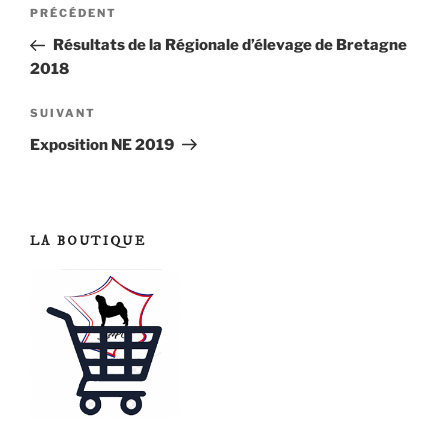
Navigation
Article
PRÉCÉDENT
de
précédent
Résultats de la Régionale d’élevage de Bretagne
2018
l’article
Article
SUIVANT
suivant
Exposition NE 2019
LA BOUTIQUE