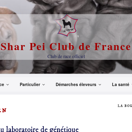
Shar Pei Club de France
Club de race officiel
ce
Particulier
Démarches éleveurs
La santé
LA BO
en
u laboratoire de génétique