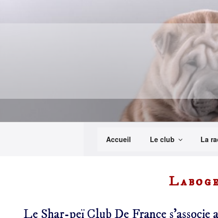
Aller
au
contenu
principal
Accueil
Le club
La ra
Labog
Le Shar-peï Club De France s’associe a