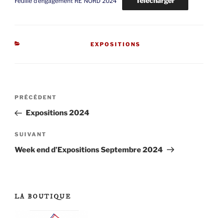
Télécharger
Feuille d’engagement RE NORD 2024
CATÉGORIES
EXPOSITIONS
Navigation
Article
PRÉCÉDENT
de
précédent
Expositions 2024
l’article
Article
SUIVANT
suivant
Week end d’Expositions Septembre 2024
LA BOUTIQUE