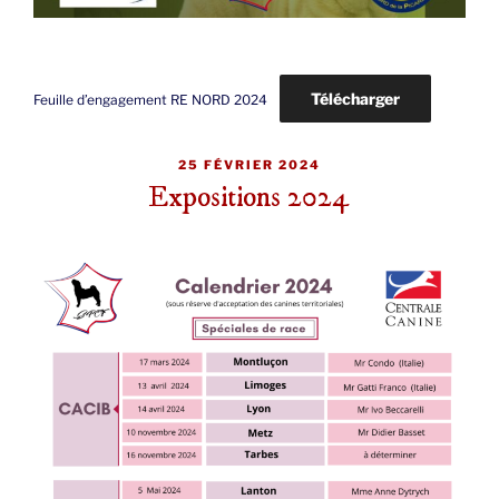
Télécharger
Feuille d’engagement RE NORD 2024
PUBLIÉ
25 FÉVRIER 2024
LE
Expositions 2024