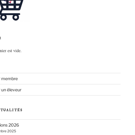
R
nier est vide.
r membre
 un éleveur
CTUALITÉS
ions 2026
mbre 2025