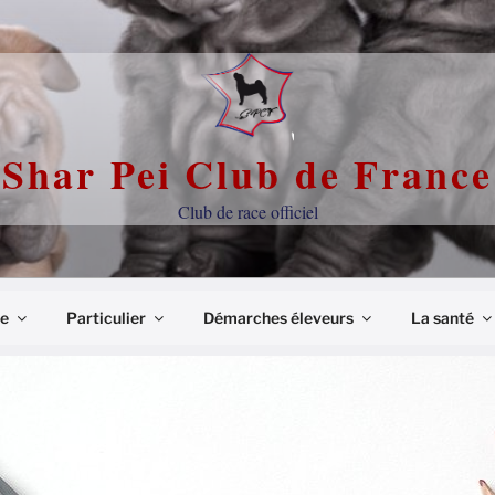
Shar Pei Club de France
Club de race officiel
ce
Particulier
Démarches éleveurs
La santé