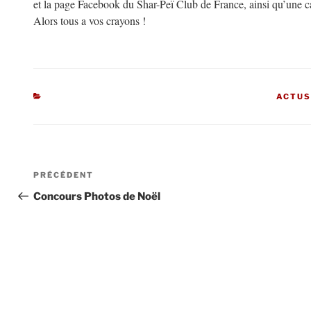
et la page Facebook du Shar-Peï Club de France, ainsi qu’une car
Alors tous a vos crayons !
CATÉG
ACTU
Navigation
Article
PRÉCÉDENT
de
précédent
Concours Photos de Noël
l’article