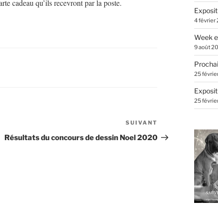
te cadeau qu’ils recevront par la poste.
Exposit
4 février
Week e
9 août 2
Prochai
ORIES
S
25 févrie
Exposit
25 févrie
SUIVANT
Article
suivant
Résultats du concours de dessin Noel 2020