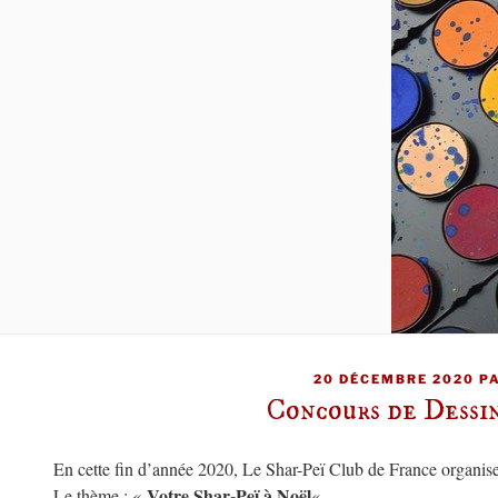
PUBLIÉ
20 DÉCEMBRE 2020
P
LE
Concours de Dessi
En cette fin d’année 2020, Le Shar-Peï Club de France organise
Votre Shar-Peï à Noël
Le thème : «
« .