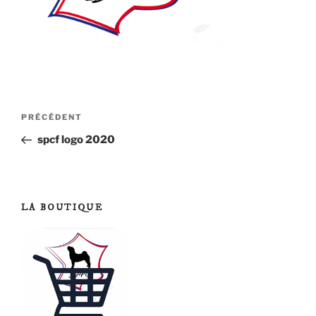
Navigation
Article
PRÉCÉDENT
de
précédent
spcf logo 2020
l’article
LA BOUTIQUE