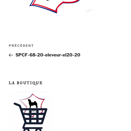
Navigation
Article
PRÉCÉDENT
de
précédent
SPCF-68-20-eleveur-el20-20
l’article
LA BOUTIQUE