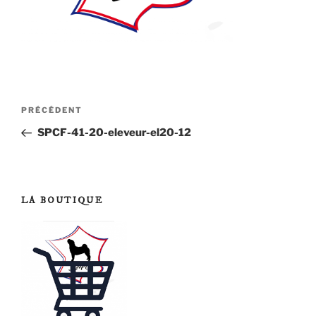
Navigation
Article
PRÉCÉDENT
de
précédent
SPCF-41-20-eleveur-el20-12
l’article
LA BOUTIQUE