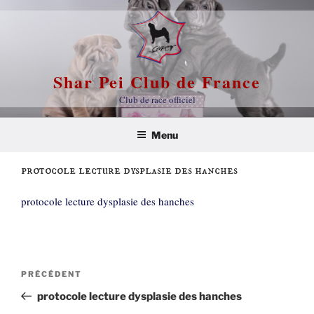
Aller
au
contenu
principal
Shar Pei Club de France
Club de race officiel
Menu
protocole lecture dysplasie des hanches
protocole lecture dysplasie des hanches
Navigation
Article
PRÉCÉDENT
de
précédent
protocole lecture dysplasie des hanches