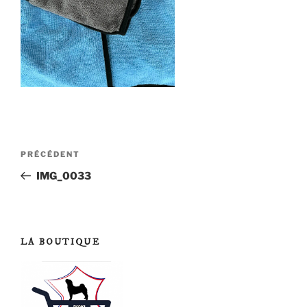
Navigation
Article
PRÉCÉDENT
de
précédent
IMG_0033
l’article
LA BOUTIQUE