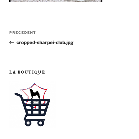
Navigation
Article
PRÉCÉDENT
de
précédent
cropped-sharpei-club.jpg
l’article
LA BOUTIQUE