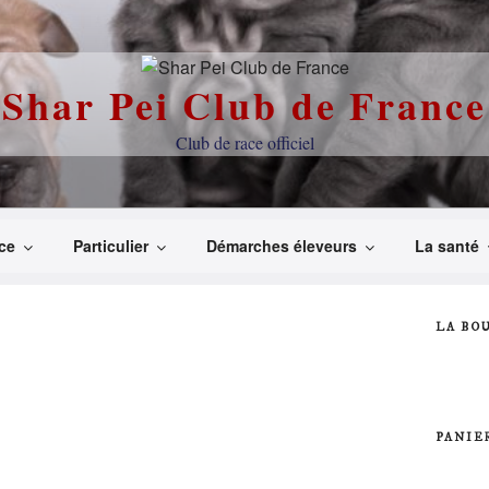
Shar Pei Club de France
Club de race officiel
ce
Particulier
Démarches éleveurs
La santé
LA BO
PANIE