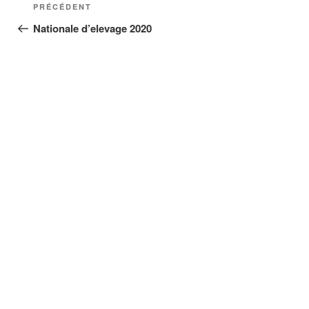
Navigation
Article
PRÉCÉDENT
de
précédent
Nationale d’elevage 2020
l’article