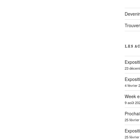
Deveni
Trouver
LES A
Exposit
23 décem
Exposit
4 février 
Week e
9 août 20
Prochai
25 févrie
Exposit
25 févrie