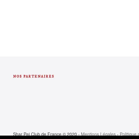
NOS PARTENAIRES
Shar Pei Club de France © 2020 -
Mentions Légales
-
Politique 