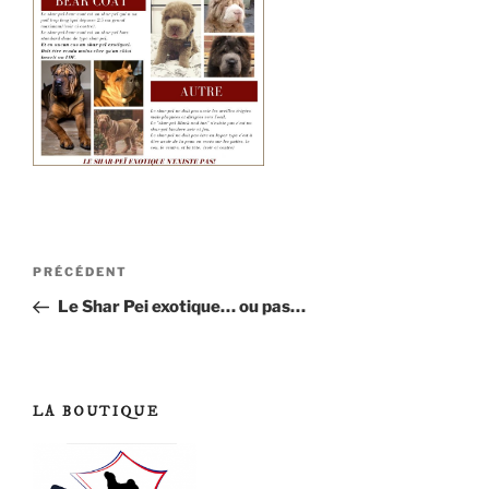
Navigation
Article
PRÉCÉDENT
de
précédent
Le Shar Pei exotique… ou pas…
l’article
LA BOUTIQUE