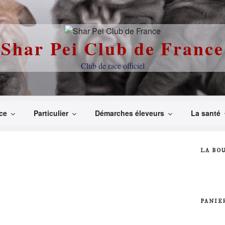
Shar Pei Club de France
Club de race officiel
ce
Particulier
Démarches éleveurs
La santé
LA BO
PANIE