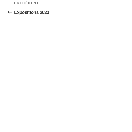
Navigation
Article
PRÉCÉDENT
de
précédent
Expositions 2023
l’article