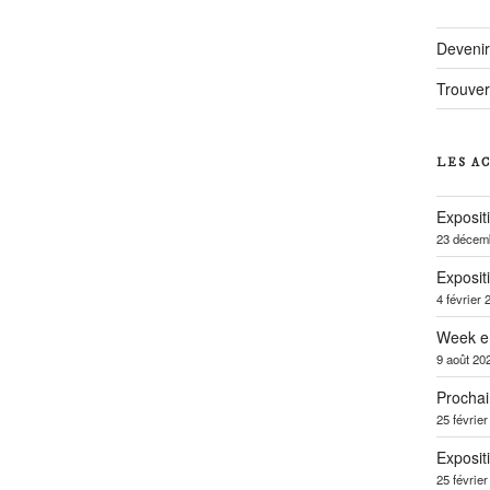
Deveni
Trouver
LES A
Exposit
23 décem
Exposit
4 février 
Week e
9 août 20
Prochai
25 févrie
Exposit
25 févrie