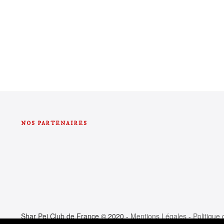
NOS PARTENAIRES
Shar Pei Club de France © 2020 -
Mentions Légales
-
Politique 