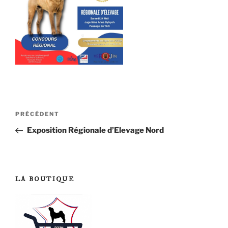
Navigation
Article
PRÉCÉDENT
de
précédent
Exposition Régionale d’Elevage Nord
l’article
LA BOUTIQUE