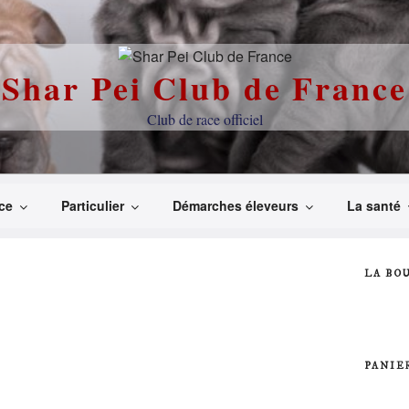
Shar Pei Club de France
Club de race officiel
ce
Particulier
Démarches éleveurs
La santé
LA BO
PANIE