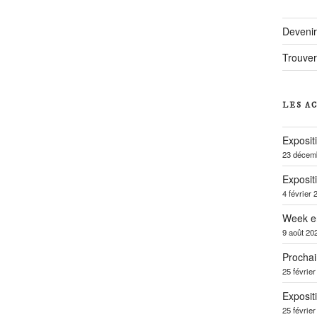
Deveni
Trouver
LES A
Exposit
23 décem
Exposit
4 février 
Week e
9 août 20
Prochai
25 févrie
Exposit
25 févrie