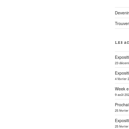
Deveni
Trouver
LES A
Exposit
23 décem
Exposit
4 février 
Week e
9 août 20
Prochai
25 févrie
Exposit
25 févrie