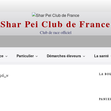
Shar Pei Club de France
Club de race officiel
ce
Particulier
Démarches éleveurs
La santé
LA BO
96_n
PANIE