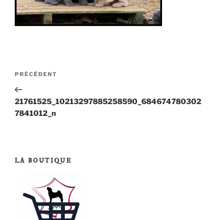
Navigation
Article
PRÉCÉDENT
de
précédent
21761525_10213297885258590_684674780302
l’article
7841012_n
LA BOUTIQUE