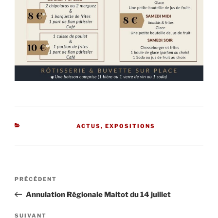
CATÉGORIES
ACTUS
,
EXPOSITIONS
Navigation
Article
PRÉCÉDENT
de
précédent
Annulation Régionale Maltot du 14 juillet
l’article
Article
SUIVANT