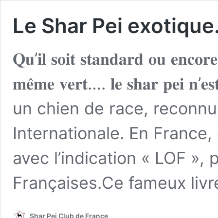
Le Shar Pei exotiqu
𝐐𝐮’𝐢𝐥 𝐬𝐨𝐢𝐭 𝐬𝐭𝐚𝐧𝐝𝐚𝐫𝐝 𝐨𝐮 𝐞𝐧𝐜𝐨𝐫
𝐦𝐞̂𝐦𝐞 𝐯𝐞𝐫𝐭…. 𝐥𝐞 𝐬𝐡𝐚𝐫 𝐩𝐞𝐢 𝐧
un chien de race, reconnu
Internationale. En France,
avec l’indication « LOF », 
Françaises.Ce fameux liv
Shar Pei Club de France